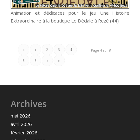
Animation et dédicaces pour le jeu Une Histoire
Extraordinaire à la boutique Le Dédale à Rezé (44)
«
‹
2
3
4
Page 4 sur 8
5
6
›
»
Archives
mai 2026
avril 2026
février 2026