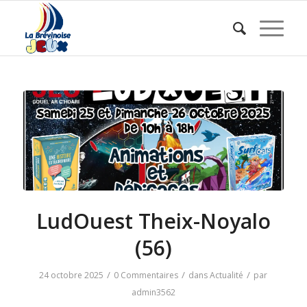
LudOuest Theix-Noyalo
(56)
/
/
/
24 octobre 2025
0 Commentaires
dans
Actualité
par
admin3562