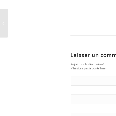
Festival de l’illustration
et de la BD du Pays
d’Ancenis (49)
Laisser un comm
Rejoindre la discussion?
N’hésitez pas à contribuer !