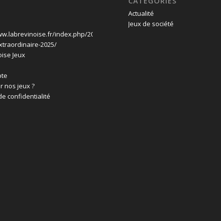
CATÉGORIES
Actualité
Jeux de société
ww.labrevinoise.fr/index.php/2024/11/07/une-
xtraordinaire-2025/
oise Jeux
te
r nos jeux ?
de confidentialité